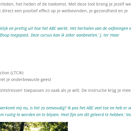
verleden, het heden of de toekomst. Met deze tool breng je jezelf w
ft direct een positief effect op je welbevinden, je gezondheid en je
idelijk en prettig uit hoe het ABC werkt. Het herhalen van de oefeningen 
floop toegepast. Deze cursus kan ik zeker aanbevelen.’ J. ter Haar
ction (LTC®)
met je onderbewuste geest
ntstressen’ toepassen zo vaak als je wilt. De instructie krijg je mee
verkomt mij nu, is het zo eenvoudig? Ik pas het ABC veel toe en heb er v
m rustig te worden en te blijven. Heel fijn om dit geleerd te hebben.‘ In