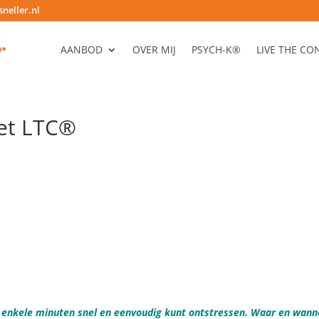
neller.nl
AANBOD
OVER MIJ
PSYCH-K®
LIVE THE C
et LTC®
n enkele minuten snel en eenvoudig kunt ontstressen. Waar en wann