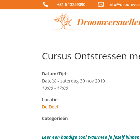

+31 6 13259090

info@droomvers
Cursus Ontstressen m
Datum/Tijd
Date(s) - zaterdag 30 nov 2019
10:00 - 17:00
Locatie
De Deel
Categorieën
Leer een handige tool waarmee je jezelf binne