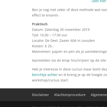
Lees hie
Ben je nog niet zeker of deze methode wat voor
effect te ervaren.
Praktisch
Datum: Zaterdag 30 november 2019
Tijd: 10.00 – 17.00 uur
Locatie: De Deel, Zaaier 60A in Leusden
Kosten: € 25,-
Meenemen: papier en pen als je aantekeninge
Aanmelden via de knop ‘Inschrijven’ op de site
Heb je interesse in deze cursus maar komt deze
berichtje achter
en ik breng je op de hoogte z
workshop/cursus start.
Disclaimer
Klachtenprocedure
Algemene