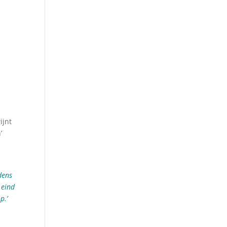
ijnt
’
dens
 eind
p.’