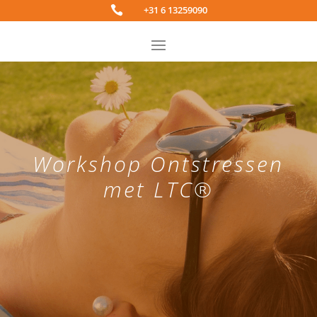

+31 6 13259090
Workshop Ontstressen
met LTC®