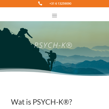

+31 6 13259090
PSYCH-K®
Wat is PSYCH-K®?