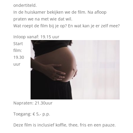
ondertiteld.
In de huiskamer bekijken we de film. Na afloop
praten we na met wie dat wil.
Wat roept de film bij je op? En wat kan je er zelf mee?
Inloop vanaf: 19.15 uur
Start
film:
19.30
uur
Napraten: 21.30uur
Toegang: € 5,- p.p.
Deze film is inclusief koffie, thee, fris en een pauze.