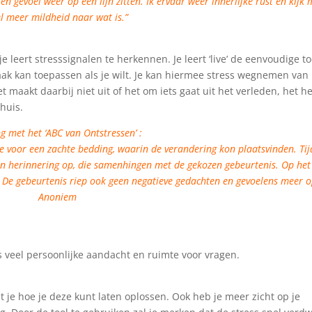
n gevoel weer op één lijn zitten. Ik ervaar weer innerlijke rust en kijk 
l meer mildheid naar wat is.”
 je leert stresssignalen te herkennen. Je leert ‘live’ de eenvoudige to
vaak kan toepassen als je wilt. Je kan hiermee stress wegnemen van
et maakt daarbij niet uit of het om iets gaat uit het verleden, het 
 huis.
ng met het ‘ABC van Ontstressen’ :
de voor een zachte bedding, waarin de verandering kon plaatsvinden. Ti
n herinnering op, die samenhingen met de gekozen gebeurtenis.
Op het
. De gebeurtenis riep ook geen negatieve gedachten en gevoelens meer o
Anoniem
is veel persoonlijke aandacht en ruimte voor vragen.
t je hoe je deze kunt laten oplossen. Ook heb je meer zicht op je