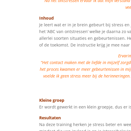
“Na het ontstressen ervaar ik dat mijn verstand e
vee
Inhoud
Je leert wat er in je brein gebeurt bij stress en
het ‘ABC van ontstressen’ welke je daarna zo 
allerlei soorten situaties en gebeurtenissen. H
of de toekomst. De instructie krijg je mee naar
Ervari
“Het contact maken met de liefde in mijzelf zorg
het proces kwamen er meer gebeurtenissen in mij
voelde ik geen stress meer bij de herinneringen
Kleine groep
Er wordt gewerkt in een klein groepje, dus er 
Resultaten
Na deze training herken je stress beter en wee