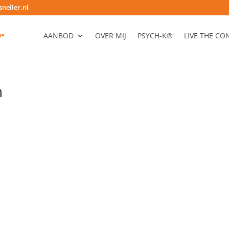
neller.nl
AANBOD
OVER MIJ
PSYCH-K®
LIVE THE C
n