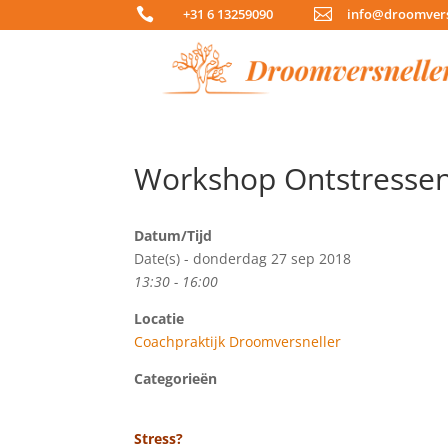

+31 6 13259090

info@droomvers
Workshop Ontstresse
Datum/Tijd
Date(s) - donderdag 27 sep 2018
13:30 - 16:00
Locatie
Coachpraktijk Droomversneller
Categorieën
Stress?