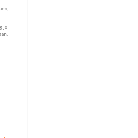
apen,
g je
 aan.