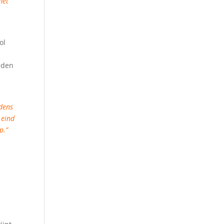
met
ol
heden
jdens
 eind
p.”