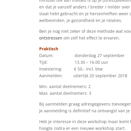
mindset die van invloed is op je (stress)belevi
en dat je vanzelf anders / breder / milder over 
staat hebt gebracht en je hersenhelften weer o
welbevinden, je gezondheid en je relaties.
Ben je nog niet zeker of deze methode wat voo
ontstressen
om zelf het effect te ervaren.
Praktisch
Datum: donderdag 27 september
Tijd: 13.30 – 16.00 uur
Investering: € 50,- incl. btw
Aanmelden: uiterlijk 20 september 2018
Min. aantal deelnemers: 2
Max. aantal deelnemers: 3
Bij aanmelden graag adresgegevens toevoegen
Je aanmelding is definitief na ontvangst van je
Heb je interesse in deze workshop maar komt h
hoogte zodra er een nieuwe workshop start.