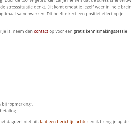
ng. Door de tool te gebruiken zal je merken dat de stress snel verdw
de stresssituatie denkt. Dit komt omdat je jezelf weer in ‘hele brein
ptimaal samenwerken. Dit heeft direct een positief effect op je
r je is, neem dan
contact
op voor een
gratis kennismakingssessie
 bij “opmerking”.
 betaling.
et dagdeel niet uit:
laat een berichtje achter
en ik breng je op de