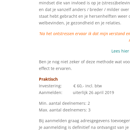
mindset die van invloed is op je (stress)belevi
en dat je vanzelf anders / breder / milder over 
staat hebt gebracht en je hersenhelften weer o
welbevinden, je gezondheid en je relaties.
‘Na het ontstressen ervaar ik dat mijn verstand en 
Lees hie
Ben je nog niet zeker of deze methode wat voor
effect te ervaren.
Praktisch
Investering: € 60,- incl. btw
Aanmelden: uiterlijk 26 april 2019
Min. aantal deelnemers: 2
Max. aantal deelnemers: 3
Bij aanmelden graag adresgegevens toevoegen
Je aanmelding is definitief na ontvangst van je