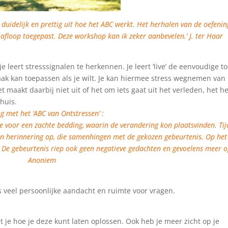
t duidelijk en prettig uit hoe het ABC werkt. Het herhalen van de oefeni
afloop toegepast. Deze workshop kan ik zeker aanbevelen.’ J. ter Haar
 je leert stresssignalen te herkennen. Je leert ‘live’ de eenvoudige to
vaak kan toepassen als je wilt. Je kan hiermee stress wegnemen van
et maakt daarbij niet uit of het om iets gaat uit het verleden, het 
 huis.
ng met het ‘ABC van Ontstressen’ :
de voor een zachte bedding, waarin de verandering kon plaatsvinden. Ti
n herinnering op, die samenhingen met de gekozen gebeurtenis.
Op het
. De gebeurtenis riep ook geen negatieve gedachten en gevoelens meer o
Anoniem
is veel persoonlijke aandacht en ruimte voor vragen.
t je hoe je deze kunt laten oplossen. Ook heb je meer zicht op je