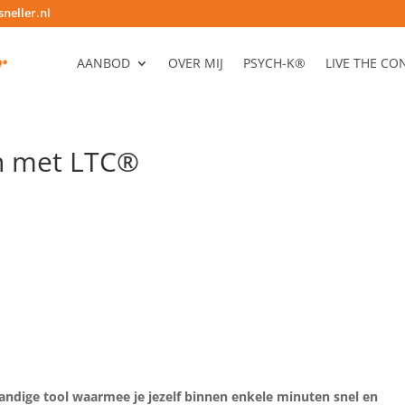
neller.nl
AANBOD
OVER MIJ
PSYCH-K®
LIVE THE C
n met LTC®
handige tool waarmee je jezelf binnen enkele minuten snel en