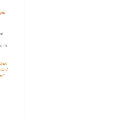
ngen
ol
heden
jdens
 eind
p.”