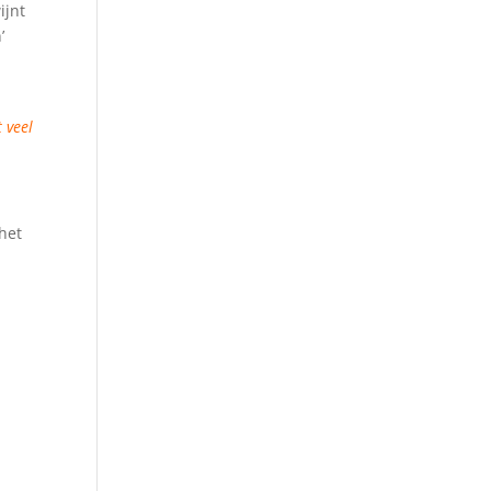
ijnt
’
 veel
het