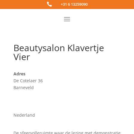

+31 6 13259090
Beautysalon Klavertje
Vier
Adres
De Cotelaer 36
Barneveld
Nederland
De sfeervolleruimte waar de lezing met demonstratie