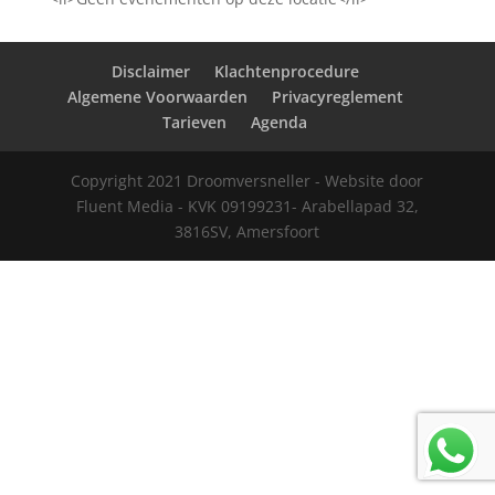
Disclaimer
Klachtenprocedure
Algemene Voorwaarden
Privacyreglement
Tarieven
Agenda
Copyright 2021 Droomversneller - Website door
Fluent Media - KVK 09199231- Arabellapad 32,
3816SV, Amersfoort