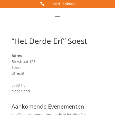

+31 6 13259090
“Het Derde Erf” Soest
Adres
Birkstraat 125
Soest
Utrecht
3768 HE
Nederland
Aankomende Evenementen
<li>Geen evenementen op deze locatie</li>